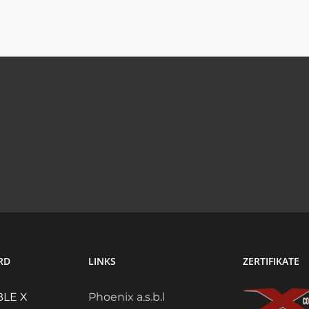
RD
LINKS
ZERTIFIKATE
LE X
Phoenix a.s.b.l