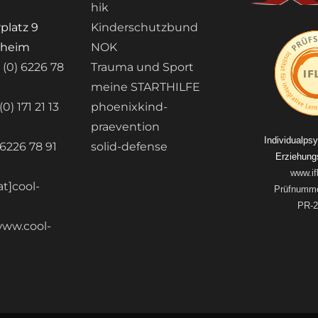
hik
platz 9
Kinderschutzbund
nheim
NOK
 (0) 6226 78
Trauma und Sport
meine STARTHILFE
0) 171 21 13
phoenixkind-
praevention
Individualps
 6226 78 91
solid-defense
Erziehungs
www.if
at]cool-
Prüfnumme
e
PR-2
ww.cool-
e