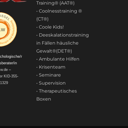
Training® (AAT®)
• Coolnesstraining ®
(CT®)
• Coole Kids!
• Deeskalationstraining
in Fällen häusliche
Gewalt®(DET®)
ychologische/r
• Ambulante Hilfen
berater/in
• Krisenteam
lw.de
–
• Seminare
r KID-355-
• Supervision
1329
• Therapeutisches
Boxen