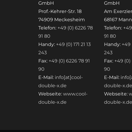
GmbH
GmbH
Prof.-Kehrer-Str. 18
Am Exerzier
74909 Meckesheim
68167 Man
Telefon:
+49 (0) 6226 78
Telefon:
+49
91 80
91 80
Handy:
+49 (0) 171 21 13
Handy:
+49 (
243
243
Fax:
+49 (0) 6226 78 91
Fax:
+49 (0)
90
90
E-Mail:
info[at]cool-
E-Mail:
info[
double-x.de
double-x.d
Webseite:
www.cool-
Webseite:
w
double-x.de
double-x.d