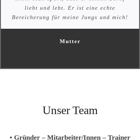
Kursteilnehmer*in
AWS Stuttgart
nicht nur äußerst professionell, sondern
liebt und lebt. Er ist eine echte
auch besonders angenehm. Ich bin froh,
Bereicherung für meine Jungs und mich!
ihn und sein Unternehmen als
Kooperationspartner gefunden zu habe.
Mutter
phoenixkind-praevention.de
Unser Team
• Gründer – Mitarbeiter/Innen – Trainer