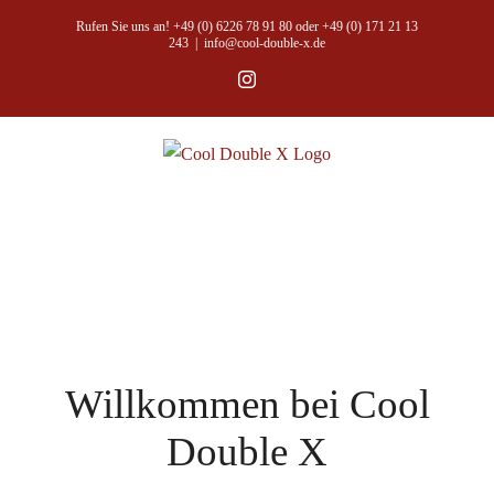
Zum
Rufen Sie uns an! +49 (0) 6226 78 91 80 oder +49 (0) 171 21 13
Inhalt
243
|
info@cool-double-x.de
springen
Instagram
Willkommen bei Cool
Double X