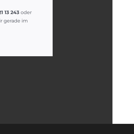
21 13 243
oder
ir gerade im