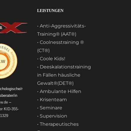
LEISTUNGEN
• Anti-Aggressivitäts-
Training® (AAT®)
• Coolnesstraining ®
(CT®)
• Coole Kids!
• Deeskalationstraining
in Fällen häusliche
Gewalt®(DET®)
ychologische/r
• Ambulante Hilfen
berater/in
• Krisenteam
lw.de
–
• Seminare
r KID-355-
• Supervision
1329
• Therapeutisches