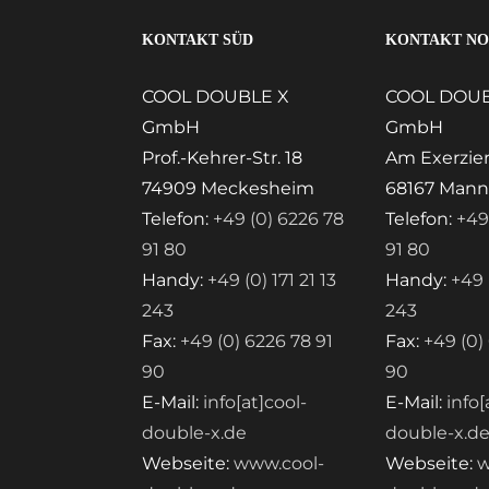
KONTAKT SÜD
KONTAKT N
COOL DOUBLE X
COOL DOUB
GmbH
GmbH
Prof.-Kehrer-Str. 18
Am Exerzier
74909 Meckesheim
68167 Man
Telefon:
+49 (0) 6226 78
Telefon:
+49
91 80
91 80
Handy:
+49 (0) 171 21 13
Handy:
+49 (
243
243
Fax:
+49 (0) 6226 78 91
Fax:
+49 (0)
90
90
E-Mail:
info[at]cool-
E-Mail:
info[
double-x.de
double-x.d
Webseite:
www.cool-
Webseite:
w