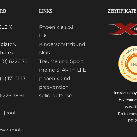
ORD
LINKS
ZERTIFIKATE
LE X
Phoenix a.s.b.l
hik
platz 9
Kinderschutzbund
nheim
NOK
 (0) 6226 78
Trauma und Sport
meine STARTHILFE
0) 171 21 13
phoenixkind-
praevention
Individualps
 6226 78 91
solid-defense
Erziehungs
www.if
at]cool-
Prüfnumme
e
PR-2
ww.cool-